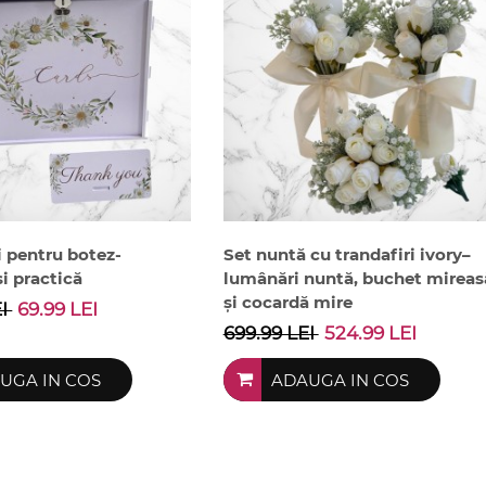
i pentru botez-
Set nuntă cu trandafiri ivory–
i practică
lumânări nuntă, buchet mireas
și cocardă mire
EI
69.99 LEI
699.99 LEI
524.99 LEI
UGA IN COS
ADAUGA IN COS