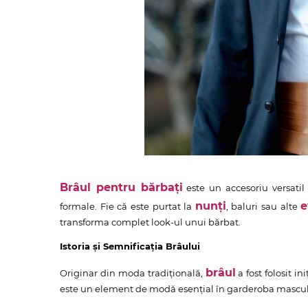
Brâul pentru bărbați
este un accesoriu versatil 
nunți
e
formale. Fie că este purtat la
, baluri sau alte
transforma complet look-ul unui bărbat.
Istoria și Semnificația Brâului
brâul
Originar din moda tradițională,
a fost folosit i
este un element de modă esențial în garderoba masculi