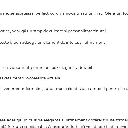
male, se asortează perfect cu un smoking sau un frac. Oferă un lo
matice, adaugă un strop de culoare și personalitate ținutei.
 aceste brâuri adaugă un element de interes și rafinament.
asea sau satinul, pentru un look elegant și durabil.
ravata pentru o coerență vizuală.
u evenimente formale și unul mai colorat sau cu model pentru ocaz
are adaugă un plus de eleganță și rafinament oricărei ținute formal
plă într-una spectaculoasă, asigurându-te că vei atrage toate priviri