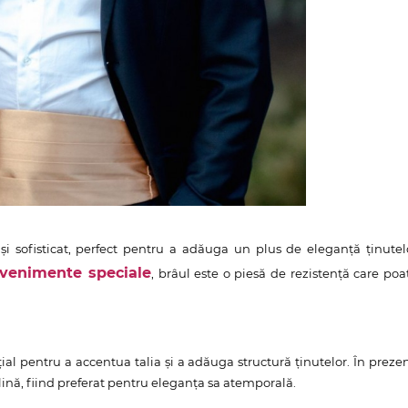
și sofisticat, perfect pentru a adăuga un plus de eleganță ținutel
venimente speciale
, brâul este o piesă de rezistență care poa
nițial pentru a accentua talia și a adăuga structură ținutelor. În prezen
nă, fiind preferat pentru eleganța sa atemporală.