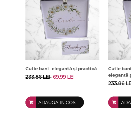
Cutie bani- elegantă și practică
Cutie ban
elegantă ș
233.86 LEI
69.99 LEI
233.86 L
ADAUGA IN COS
ADA