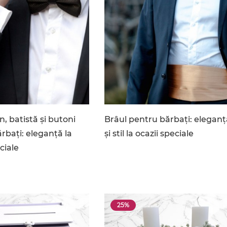
n, batistă și butoni
Brâul pentru bărbați: eleganț
rbați: eleganță la
și stil la ocazii speciale
ciale
25%