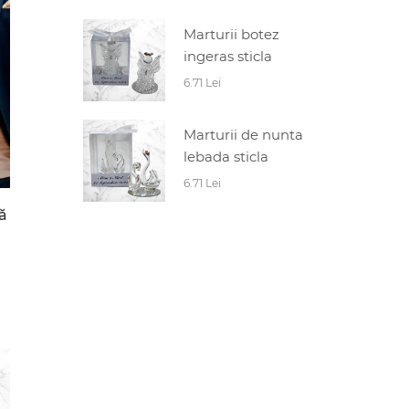
Marturii botez
ingeras sticla
6.71 Lei
Marturii de nunta
lebada sticla
6.71 Lei
ă