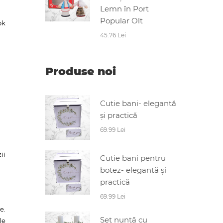
Lemn în Port
Popular Olt
ok
45.76 Lei
Produse noi
Cutie bani- elegantă
și practică
69.99 Lei
ii
Cutie bani pentru
botez- elegantă și
practică
69.99 Lei
e.
Set nuntă cu
le