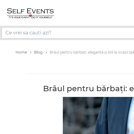
Home
Blog
Brâul pentru bărbați: eleganță și stil la ocazii sp
Brâul pentru bărbați: el