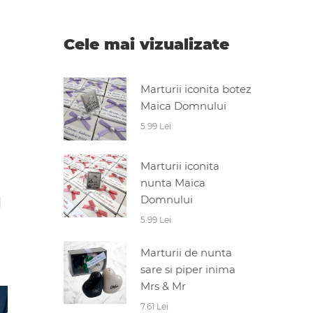
Cele mai vizualizate
Marturii iconita botez
Maica Domnului
5.99 Lei
Marturii iconita
nunta Maica
Domnului
I
5.99 Lei
Marturii de nunta
sare si piper inima
Mrs & Mr
7.61 Lei