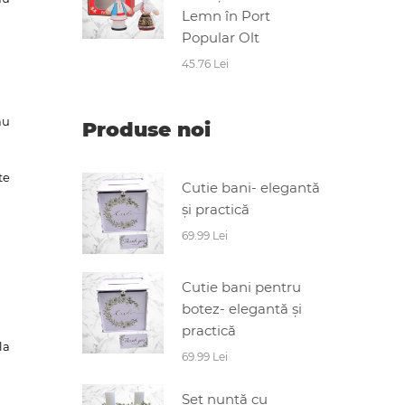
Lemn în Port
Popular Olt
45.76 Lei
au
Produse noi
te
Cutie bani- elegantă
și practică
69.99 Lei
Cutie bani pentru
botez- elegantă și
practică
la
69.99 Lei
Set nuntă cu