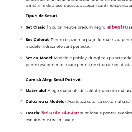
o întâlnire de afaceri, aceste accesorii sunt indispensa
Tipuri de Seturi
albastru
Set Clasic
: În culori neutre precum negru,
sa
Set Colorat
: Pentru ocazii mai puțin formale sau pent
modele îndrăznețe sunt perfecte.
Set cu Model
: Modelele paisley, dungi sau puncte ad
pentru evenimentele care permit un strop de creativita
Cum să Alegi Setul Potrivit
Materialul
: Alege materiale de calitate, precum mătasea
Culoarea și Modelul
: Asortează setul cu costumul și c
Seturile clasice
Ocazia
:
sunt ideale pentru evenime
evenimente mai relaxate.