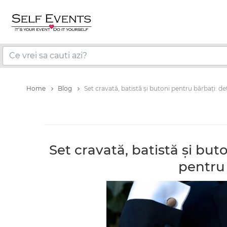
Home
Blog
Set cravată, batistă și butoni pentru bărbați: de
Set cravată, batistă și but
pentru 