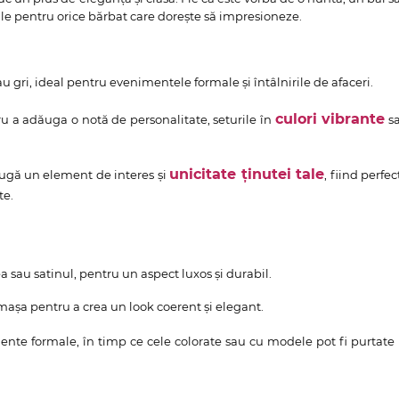
bile pentru orice bărbat care dorește să impresioneze.
u gri, ideal pentru evenimentele formale și întâlnirile de afaceri.
culori vibrante
ru a adăuga o notă de personalitate, seturile în
s
unicitate ținutei tale
augă un element de interes și
, fiind perfec
te.
 sau satinul, pentru un aspect luxos și durabil.
ămașa pentru a crea un look coerent și elegant.
nte formale, în timp ce cele colorate sau cu modele pot fi purtate 