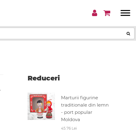
Reduceri
e
Marturii figurine
traditionale din lemn
- port popular
Moldova
45.76 Lei