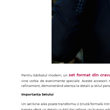
set format din crava
Pentru bărbatul modern, un
vine vorba de evenimente speciale. Aceste accesorii n
rafinament, demonstrând atenția la detalii și stilul pers
Importanța Setului
Un set bine ales poate transforma o ținută formală înt
batista oferă un detaliu subtil dar rafinat, iar butonii a