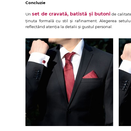
Concluzie
set de cravată, batistă și butoni
Un
de calitat
ținuta formală cu stil și rafinament. Alegerea setulu
reflectând atenția la detalii și gustul personal.