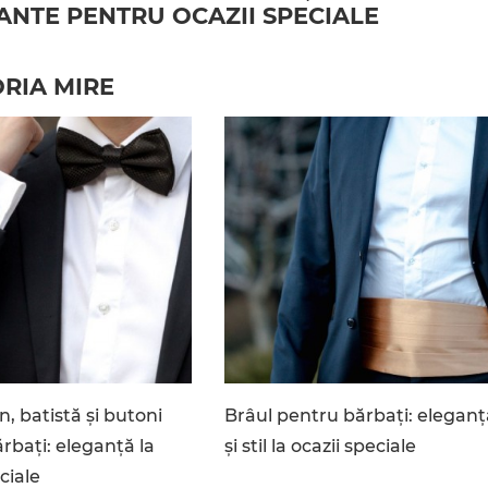
ANTE PENTRU OCAZII SPECIALE
ORIA MIRE
n, batistă și butoni
Brâul pentru bărbați: eleganț
rbați: eleganță la
și stil la ocazii speciale
ciale