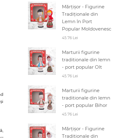
Mărțișor - Figurine
Tradiționale din
Lemn în Port
Popular Moldovenesc
45.76 Lei
Marturii figurine
traditionale din lemn
- port popular Olt
45.76 Lei
Marturii figurine
nd
traditionale din lemn
și
- port popular Bihor
45.76 Lei
Mărțișor - Figurine
ă,
Tradiționale din
au