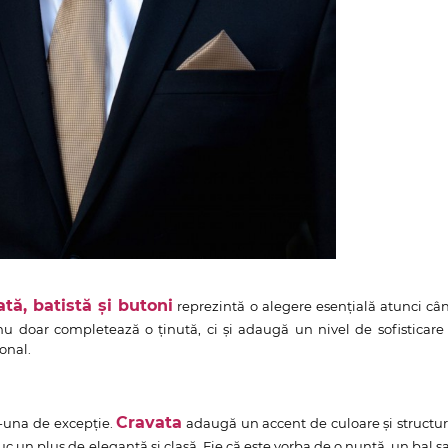
tă, batistă și butoni
reprezintă o alegere esențială atunci câ
u doar completează o ținută, ci și adaugă un nivel de sofisticare 
onal.
Cravata
r-una de excepție.
adaugă un accent de culoare și structur
duc un plus de eleganță și clasă. Fie că este vorba de o nuntă, un bal s