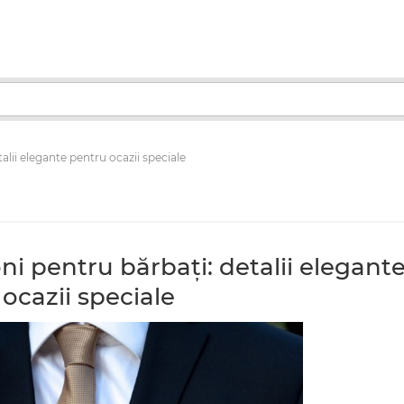
talii elegante pentru ocazii speciale
oni pentru bărbați: detalii elegant
ocazii speciale