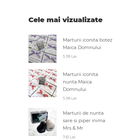
Cele mai vizualizate
Marturii iconita botez
Maica Domnului
5.99 Lei
Marturii iconita
nunta Maica
Domnului
5.99 Lei
Marturii de nunta
sare si piper inima
Mrs & Mr
7.61 Lei