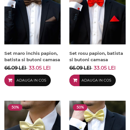
Set maro inchis papion,
Set rosu papion, batista
batista si butoni camasa
si butoni camasa
66.09 LEI
33.05 LEI
66.09 LEI
33.05 LEI
ADAUGA IN COS
ADAUGA IN COS
50%
50%