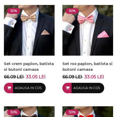
50%
50%
Set crem papion, batista
Set roz papion, batista si
si butoni camasa
butoni camasa
66.09 LEI
33.05 LEI
66.09 LEI
33.05 LEI
ADAUGA IN COS
ADAUGA IN COS
50%
50%