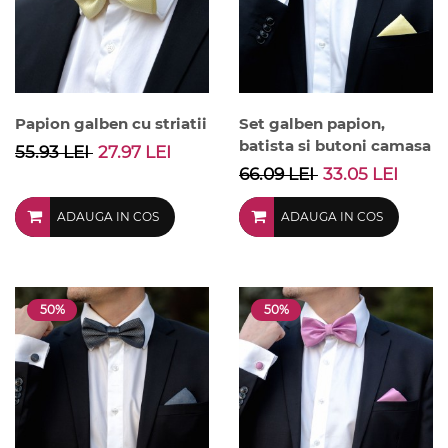
Papion galben cu striatii
Set galben papion,
batista si butoni camasa
55.93 LEI
27.97 LEI
66.09 LEI
33.05 LEI
ADAUGA IN COS
ADAUGA IN COS
50%
50%