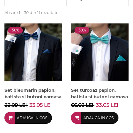
Afisare 1 – 30 din 11 rezultate
50%
50%
Set bleumarin papion,
Set turcoaz papion,
batista si butoni camasa
batista si butoni camasa
66.09 LEI
33.05 LEI
66.09 LEI
33.05 LEI
ADAUGA IN COS
ADAUGA IN COS