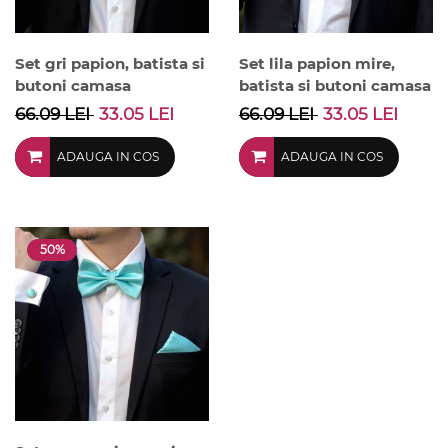
Set gri papion, batista si
Set lila papion mire,
butoni camasa
batista si butoni camasa
66.09 LEI
33.05 LEI
66.09 LEI
33.05 LEI
ADAUGA IN COS
ADAUGA IN COS
50%