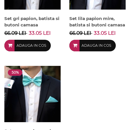
Set gri papion, batista si
Set lila papion mire,
butoni camasa
batista si butoni camasa
66.09 LEI
33.05 LEI
66.09 LEI
33.05 LEI
ADAUGA IN COS
ADAUGA IN COS
50%