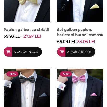
Papion galben cu striatii
Set galben papion,
batista si butoni camasa
55.93 LEI
27.97 LEI
66.09 LEI
33.05 LEI
ADAUGA IN COS
ADAUGA IN COS
50%
50%