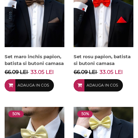
Set maro inchis papion,
Set rosu papion, batista
batista si butoni camasa
si butoni camasa
66.09 LEI
33.05 LEI
66.09 LEI
33.05 LEI
ADAUGA IN COS
ADAUGA IN COS
50%
50%