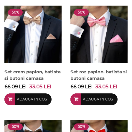
50%
50%
Set crem papion, batista
Set roz papion, batista si
si butoni camasa
butoni camasa
66.09 LEI
33.05 LEI
66.09 LEI
33.05 LEI
ADAUGA IN COS
ADAUGA IN COS
50%
50%