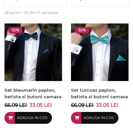
Afisare 1 – 30 din 11 rezultate
50%
50%
Set bleumarin papion,
Set turcoaz papion,
batista si butoni camasa
batista si butoni camasa
66.09 LEI
33.05 LEI
66.09 LEI
33.05 LEI
ADAUGA IN COS
ADAUGA IN COS