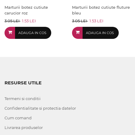
Marturii botez cutiute
Marturii botez cutiute fluture
carucior roz
bleu
3.05 LEI
1.53 LEI
3.05 LEI
1.53 LEI
ADAUGA IN COS
ADAUGA IN COS
RESURSE UTILE
Termeni si conditii
Confidentialitate si protectia datelor
Cum comand
Livrarea produselor