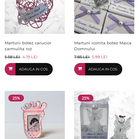
Marturii botez carucior
Marturii iconita botez Maica
sarmulita roz
Domnului
5.58 LEI
4.19 LEI
7.85 LEI
5.99 LEI
ADAUGA IN COS
ADAUGA IN COS
25%
25%