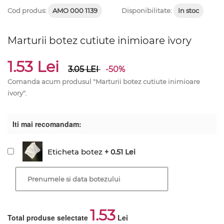
Cod produs:
AMO 000 1139
Disponibilitate:
In stoc
Marturii botez cutiute inimioare ivory
1.53 Lei
3.05
LEI
-50%
Comanda acum produsul "Marturii botez cutiute inimioare
ivory".
Iti mai recomandam:
Eticheta botez
+ 0.51 Lei
1.53
Total produse selectate
Lei