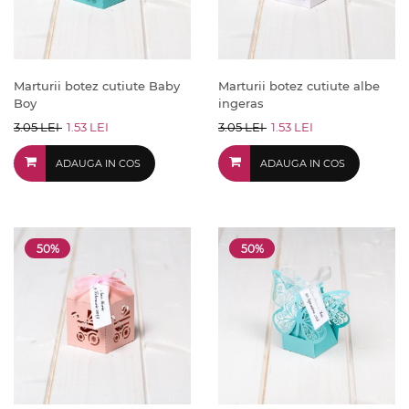
Marturii botez cutiute Baby
Marturii botez cutiute albe
Boy
ingeras
3.05 LEI
1.53 LEI
3.05 LEI
1.53 LEI
ADAUGA IN COS
ADAUGA IN COS
50%
50%