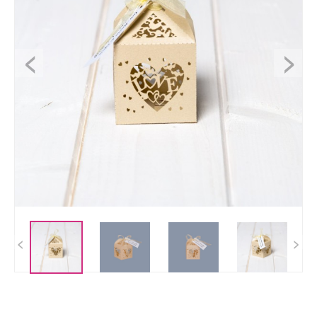
<
>
<
>