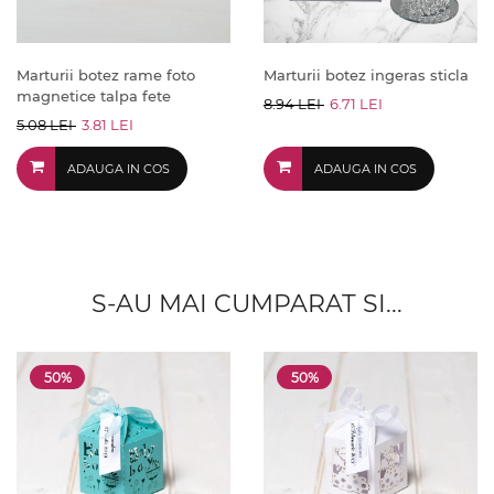
Marturii botez rame foto
Marturii botez ingeras sticla
magnetice talpa fete
8.94 LEI
6.71 LEI
5.08 LEI
3.81 LEI
ADAUGA IN COS
ADAUGA IN COS
S-AU MAI CUMPARAT SI...
50%
50%