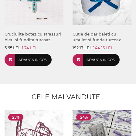
Cruciulite botez cu strassuri
Cutie de dar baieti cu
bleu si fundita turcoaz
ursulet si funde turcoaz
3.65 LEI
1.74 LEI
192.17 LEI
144.13 LEI
ADAUGA IN COS
ADAUGA IN COS
CELE MAI VANDUTE...
25%
24%