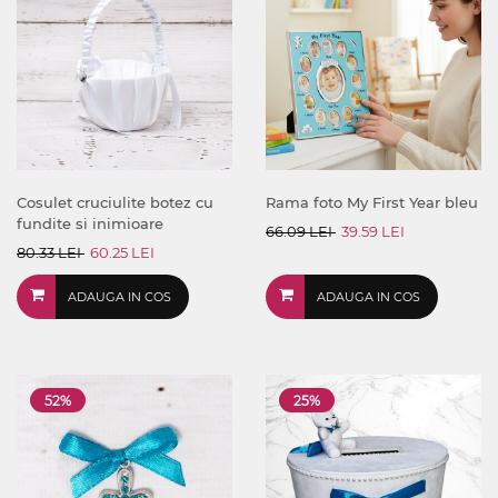
Cosulet cruciulite botez cu
Rama foto My First Year bleu
fundite si inimioare
66.09 LEI
39.59 LEI
80.33 LEI
60.25 LEI
ADAUGA IN COS
ADAUGA IN COS
52%
25%